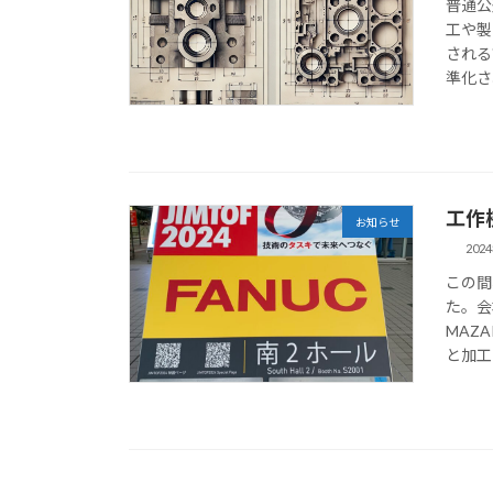
普通公
工や製
される
準化さ
工作
お知らせ
202
この間
た。会
MAZ
と加工