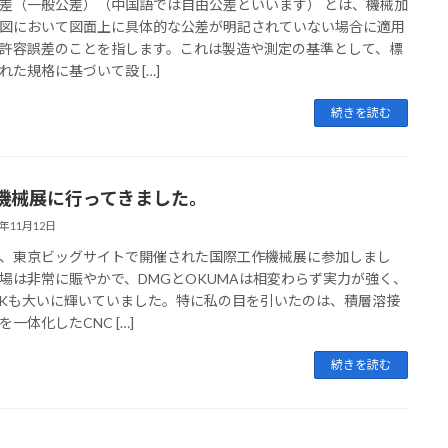
差（一般公差）（中国語では自由公差といいます） とは、機械加
図において図面上に具体的な公差が明記されていない場合に適用
許容誤差のことを指します。これは製造や測定の基準として、標
れた規格に基づいて設 […]
続きを読む
機械展に行ってきました。
4年11月12日
、東京ビッグサイトで開催された国際工作機械展に参加しまし
場は非常に賑やかで、DMGとOKUMAは相変わらず実力が強く、
AKも大いに輝いていました。特に私の目を引いたのは、積層溶接
を一体化したCNC […]
続きを読む