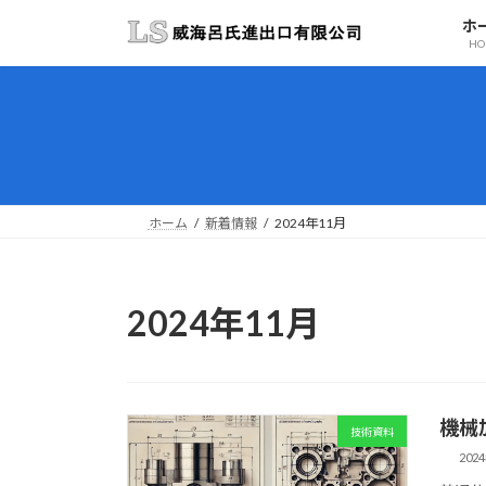
コ
ナ
ホ
ン
ビ
HO
テ
ゲ
ン
ー
ツ
シ
へ
ョ
ス
ン
キ
に
ッ
移
ホーム
新着情報
2024年11月
プ
動
2024年11月
機械
技術資料
202