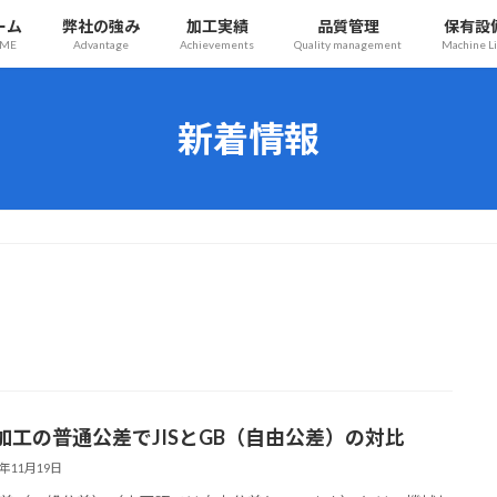
ーム
弊社の強み
加工実績
品質管理
保有設
ME
Advantage
Achievements
Quality management
Machine Li
新着情報
加工の普通公差でJISとGB（自由公差）の対比
4年11月19日