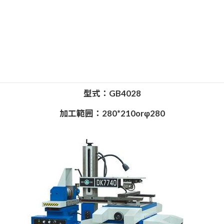
ノコ盤
メーカ：宝石花
型式：GB4028
加工範囲：280*210orφ280