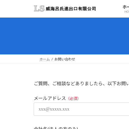
コ
ナ
ホ
ン
ビ
HO
テ
ゲ
ン
ー
ツ
シ
へ
ョ
ス
ン
キ
に
ッ
移
ホーム
お問い合わせ
プ
動
ご質問、ご相談などありましたら、以下お問
メールアドレス
（必須）
会社名(法人の方のみ)