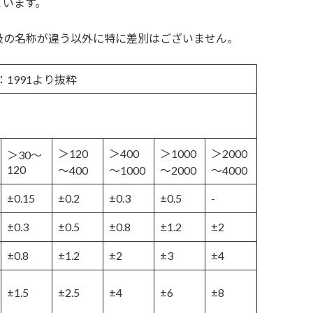
ています。
級の名称が違う以外に特に差別はございません。
0419：1991より抜粋
＞120
＞400
＞1000
＞2000
＞30～
120
～400
～1000
～2000
～4000
±0.15
±0.2
±0.3
±0.5
-
±0.3
±0.5
±0.8
±1.2
±2
±0.8
±1.2
±2
±3
±4
±1.5
±2.5
±4
±6
±8