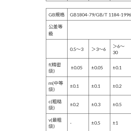
GB規格
GB1804-79/GB/T 1184-1
公差等
級
＞6～
0.5～3
＞3～6
30
f(精密
±0.05
±0.05
±0.1
级)
m(中等
±0.1
±0.1
±0.2
级)
c(粗糙
±0.2
±0.3
±0.5
级)
v(最粗
-
±0.5
±1
级)