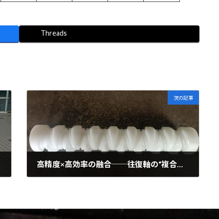
Threads
次の記事
高精度×高効率の融合──往復軸の“複合加工”をご覧ください
2025年5月19日