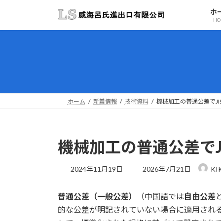
コ
ナ
ホ
ン
ビ
HO
テ
ゲ
ン
ー
ツ
シ
へ
ョ
ス
ン
キ
に
ッ
移
ホーム
新着情報
技術資料
機械加工の普通公差でJI
プ
動
機械加工の普通公差でJ
最
2024年11月19日
2026年7月21日
KI
終
更
普通公差（一般公差）
（中国語では
自由公差
新
日
的な公差が明記されていない場合に適用され
時