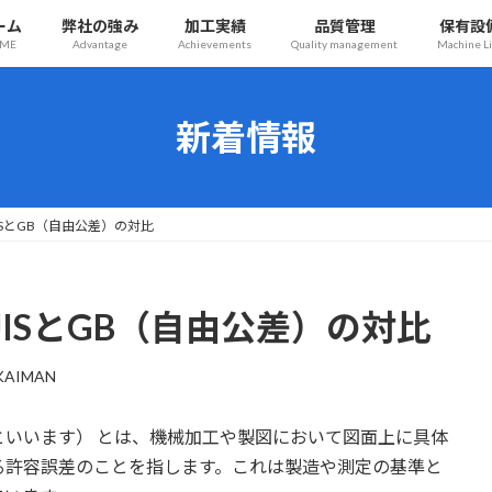
ーム
弊社の強み
加工実績
品質管理
保有設
ME
Advantage
Achievements
Quality management
Machine Li
新着情報
SとGB（自由公差）の対比
ISとGB（自由公差）の対比
KAIMAN
といいます） とは、機械加工や製図において図面上に具体
る許容誤差のことを指します。これは製造や測定の基準と