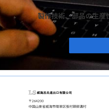
製作技術、部品の生産
〒264200
中国山東省威海市環翠区張村鎮柳溝村