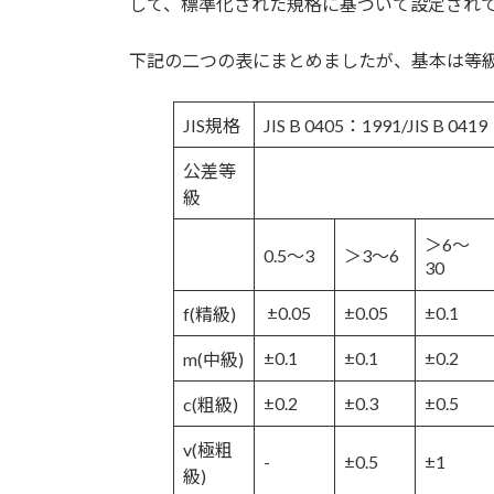
して、標準化された規格に基づいて設定され
:
下記の二つの表にまとめましたが、基本は等
JIS規格
JIS B 0405：1991/JIS B 
公差等
級
＞6～
0.5～3
＞3～6
30
±0.05
±0.05
±0.1
f(精級)
±0.1
±0.1
±0.2
m(中級)
±0.2
±0.3
±0.5
c(粗級)
v(極粗
-
±0.5
±1
級)